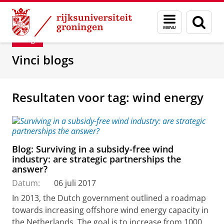
Skip
Skip
Department of Innovation Management & Str
Menu
Zoek
to
to
en
Content
Navigation
Blog
zoeken
Vinci blogs
Resultaten voor tag: wind energy
Blog: Surviving in a subsidy-free wind
industry: are strategic partnerships the
answer?
Datum:
06 juli 2017
In 2013, the Dutch government outlined a roadmap
towards increasing offshore wind energy capacity in
the Netherlands. The goal is to increase from 1000