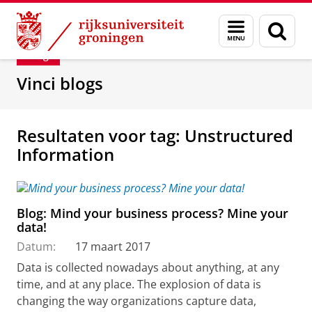
Skip
Skip
Department of Innovation Management & Str
Menu
Zoek
to
to
en
Content
Navigation
Blog
zoeken
Vinci blogs
Resultaten voor tag: Unstructured
Information
Blog: Mind your business process? Mine your
data!
Datum:
17 maart 2017
Data is collected nowadays about anything, at any
time, and at any place. The explosion of data is
changing the way organizations capture data,