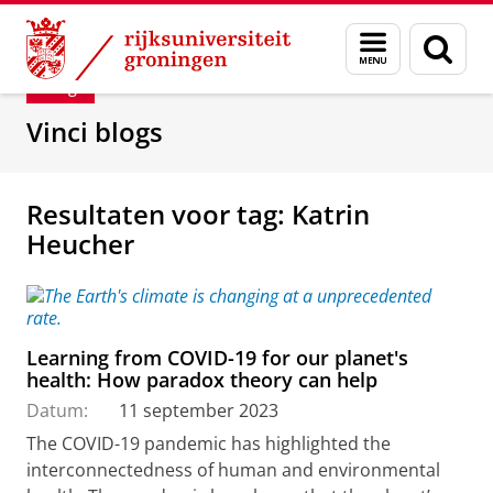
Skip
Skip
Department of Innovation Management & Str
Menu
Zoek
to
to
en
Content
Navigation
Blog
zoeken
Vinci blogs
Resultaten voor tag: Katrin
Heucher
Learning from COVID-19 for our planet's
health: How paradox theory can help
Datum:
11 september 2023
The COVID-19 pandemic has highlighted the
interconnectedness of human and environmental