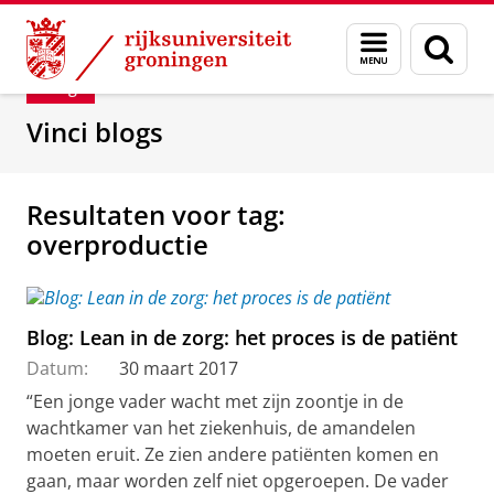
Skip
Skip
Department of Innovation Management & Str
Menu
Zoek
to
to
en
Content
Navigation
Blog
zoeken
Vinci blogs
Resultaten voor tag:
overproductie
Blog: Lean in de zorg: het proces is de patiënt
Datum:
30 maart 2017
“Een jonge vader wacht met zijn zoontje in de
wachtkamer van het ziekenhuis, de amandelen
moeten eruit. Ze zien andere patiënten komen en
gaan, maar worden zelf niet opgeroepen. De vader