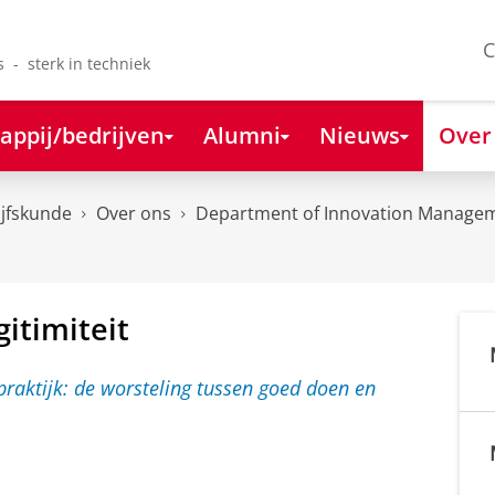
C
s - sterk in techniek
appij/bedrijven
Alumni
Nieuws
Over
ijfskunde
Over ons
Department of Innovation Managem
gitimiteit
B
l
o
g
: