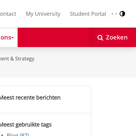
ontact
My University
Student Portal
Contr
Nederlands
English
 ons
Zoeken
ent & Strategy
Meest recente berichten
Meest gebruikte tags
Blog (87)