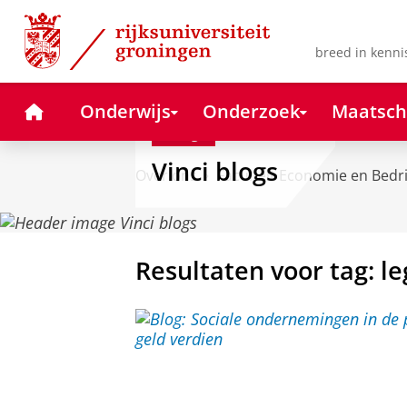
Skip
Skip
to
to
Content
Navigation
breed in kenni
Home
Onderwijs
Onderzoek
Maatsch
Blog
Vinci blogs
Over ons
Faculteit Economie en Bedr
Resultaten voor tag: le