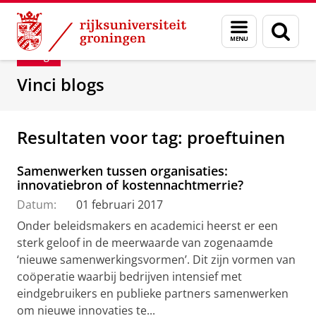
Skip
Skip
Department of Innovation Management & Str
Menu
Zoek
to
to
en
Content
Navigation
Blog
zoeken
Vinci blogs
Resultaten voor tag: proeftuinen
Samenwerken tussen organisaties:
innovatiebron of kostennachtmerrie?
Datum:
01 februari 2017
Onder beleidsmakers en academici heerst er een
sterk geloof in de meerwaarde van zogenaamde
‘nieuwe samenwerkingsvormen’. Dit zijn vormen van
coöperatie waarbij bedrijven intensief met
eindgebruikers en publieke partners samenwerken
om nieuwe innovaties te...