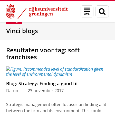
Skip
Skip
Department of Innovation Management & Str
Menu
Zoek
to
to
en
Content
Navigation
Blog
zoeken
Vinci blogs
Resultaten voor tag: soft
franchises
Blog: Strategy: Finding a good fit
Datum:
23 november 2017
Strategic management often focuses on finding a fit
between the firm and its environment. This could