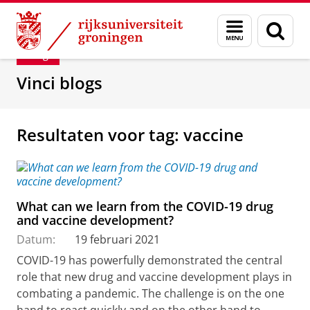
Skip
Skip
Department of Innovation Management & Str
Menu
Zoek
to
to
en
Content
Navigation
Blog
zoeken
Vinci blogs
Resultaten voor tag: vaccine
What can we learn from the COVID-19 drug
and vaccine development?
Datum:
19 februari 2021
COVID-19 has powerfully demonstrated the central
role that new drug and vaccine development plays in
combating a pandemic. The challenge is on the one
hand to react quickly and on the other hand to