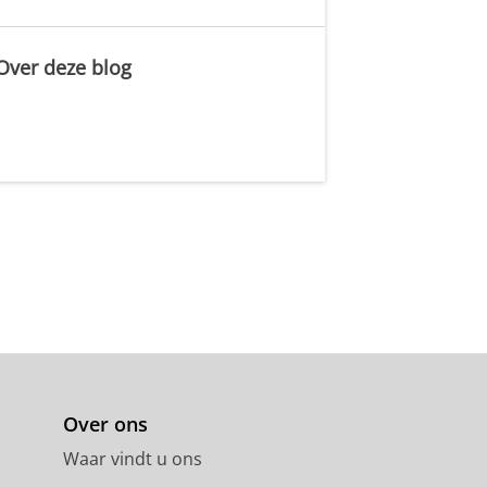
Over deze blog
.
Over ons
Waar vindt u ons