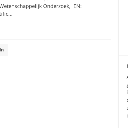
 Wetenschappelijk Onderzoek, EN:
fic...
In