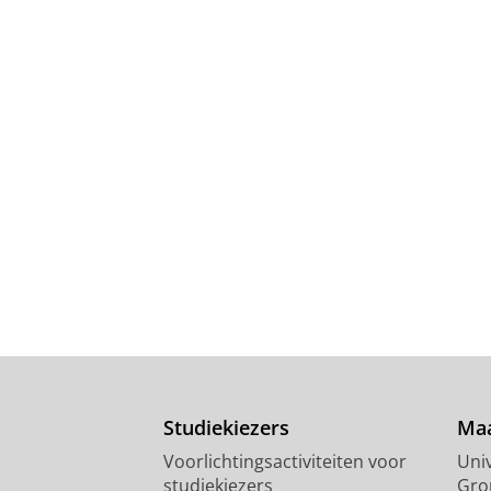
Studiekiezers
Maa
Voorlichtingsactiviteiten voor
Univ
studiekiezers
Gro