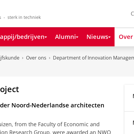
C
s - sterk in techniek
appij/bedrijven
Alumni
Nieuws
Over
ijfskunde
Over ons
Department of Innovation Managem
oject
der Noord-Nederlandse architecten
uizen, from the Faculty of Economic and
ation Research Group, were awarded an NWO