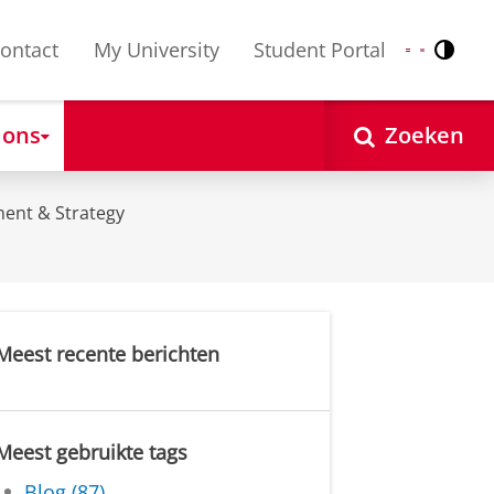
ontact
My University
Student Portal
Contr
Nederlands
English
 ons
Zoeken
ent & Strategy
Meest recente berichten
Meest gebruikte tags
Blog (87)