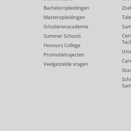
Bacheloropleidingen
Zoe
Masteropleidingen
Tal
Scholierenacademie
Sam
Cen
Summer Schools
Tec
Honours College
Uni
Promotietrajecten
Car
Veelgestelde vragen
Stu
Sch
Sam