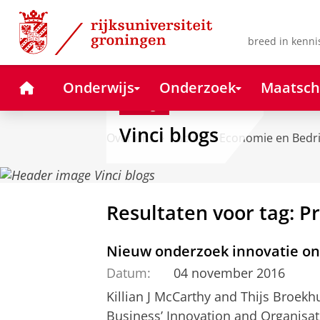
Skip
Skip
to
to
Content
Navigation
breed in kenni
Home
Onderwijs
Onderzoek
Maatsch
Blog
Vinci blogs
Over ons
Faculteit Economie en Bedr
Resultaten voor tag: Pr
Nieuw onderzoek innovatie on
Datum:
04 november 2016
Killian J McCarthy and Thijs Broekh
Business’ Innovation and Organis