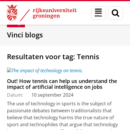
Skip
Skip
Department of Innovation Management & Str
Menu
Zoek
to
to
en
Content
Navigation
Blog
zoeken
Vinci blogs
Resultaten voor tag: Tennis
Out! How tennis can help us understand the
impact of artificial intelligence on jobs
Datum:
10 september 2024
The use of technology in sports is the subject of
passionate debates between traditionalists that
believe that technology harms the true nature of
sport and technophiles that argue that technology