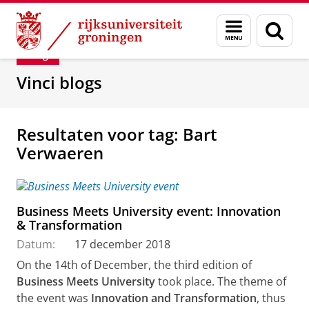
Skip
Skip
Department of Innovation Management & Str
Menu
Zoek
to
to
en
Content
Navigation
Blog
zoeken
Vinci blogs
Resultaten voor tag: Bart
Verwaeren
Business Meets University event: Innovation
& Transformation
Datum:
17 december 2018
On the 14th of December, the third edition of
Business Meets University
took place. The theme of
the event was
Innovation and Transformation
, thus