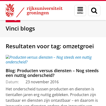
Skip
Skip
Department of Innovation Management & Str
Menu
Zoek
to
to
en
Content
Navigation
Blog
zoeken
Vinci blogs
Resultaten voor tag: omzetgroei
Blog: Producten versus diensten – Nog steeds
een nuttig onderscheid?
Datum:
23 november 2016
Het onderscheid tussen producten en diensten is
tientallen jaren erg nuttig gebleken. Producten zijn
tastbaar en diensten zijn ontastbaar – en daarom is
innovatie van diensten anders dan innovatie van