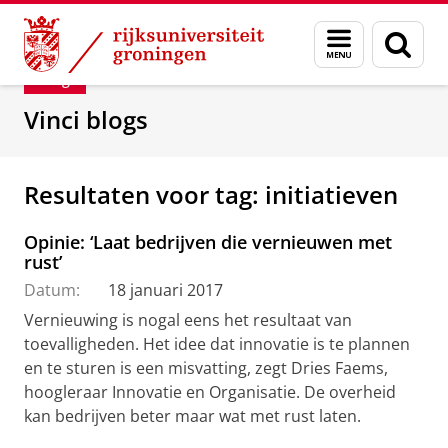
Skip
Skip
Department of Innovation Management & Str
Menu
Zoek
to
to
en
Content
Navigation
Blog
zoeken
Vinci blogs
Resultaten voor tag: initiatieven
Opinie: ‘Laat bedrijven die vernieuwen met
rust’
Datum:
18 januari 2017
Vernieuwing is nogal eens het resultaat van
toevalligheden. Het idee dat innovatie is te plannen
en te sturen is een misvatting, zegt Dries Faems,
hoogleraar Innovatie en Organisatie. De overheid
kan bedrijven beter maar wat met rust laten.