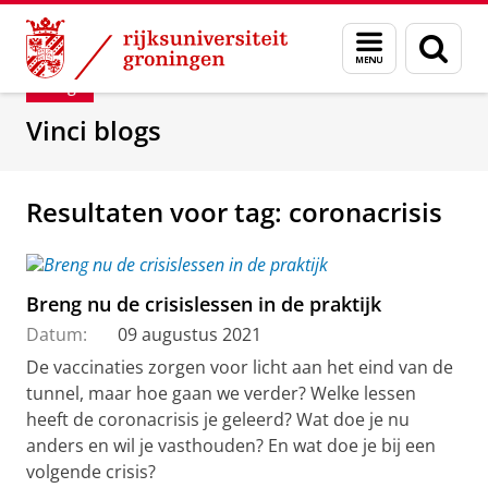
Skip
Skip
Department of Innovation Management & Str
Menu
Zoek
to
to
en
Content
Navigation
Blog
zoeken
Vinci blogs
Resultaten voor tag: coronacrisis
Breng nu de crisislessen in de praktijk
Datum:
09 augustus 2021
De vaccinaties zorgen voor licht aan het eind van de
tunnel, maar hoe gaan we verder? Welke lessen
heeft de coronacrisis je geleerd? Wat doe je nu
anders en wil je vasthouden? En wat doe je bij een
volgende crisis?