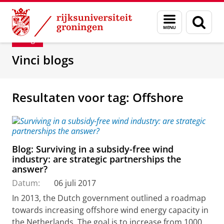
Skip
Skip
Department of Innovation Management & Str
Menu
Zoek
to
to
en
Content
Navigation
Blog
zoeken
Vinci blogs
Resultaten voor tag: Offshore
Blog: Surviving in a subsidy-free wind
industry: are strategic partnerships the
answer?
Datum:
06 juli 2017
In 2013, the Dutch government outlined a roadmap
towards increasing offshore wind energy capacity in
the Netherlands. The goal is to increase from 1000