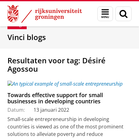
Skip
Skip
Department of Innovation Management & Str
Menu
Zoek
to
to
en
Content
Navigation
Blog
zoeken
Vinci blogs
Resultaten voor tag: Désiré
Agossou
Towards effective support for small
businesses in developing countries
Datum:
13 januari 2022
Small-scale entrepreneurship in developing
countries is viewed as one of the most prominent
solutions to alleviate poverty and reduce