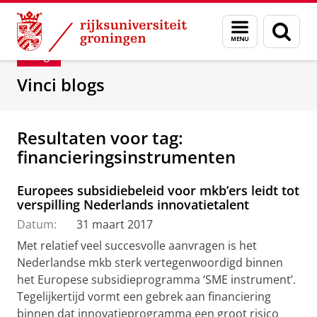
Skip
Skip
Department of Innovation Management & Str
Menu
Zoek
to
to
en
Content
Navigation
Blog
zoeken
Vinci blogs
Resultaten voor tag:
financieringsinstrumenten
Europees subsidiebeleid voor mkb’ers leidt tot
verspilling Nederlands innovatietalent
Datum:
31 maart 2017
Met relatief veel succesvolle aanvragen is het
Nederlandse mkb sterk vertegenwoordigd binnen
het Europese subsidieprogramma ‘SME instrument’.
Tegelijkertijd vormt een gebrek aan financiering
binnen dat innovatieprogramma een groot risico