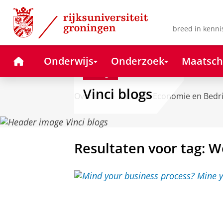
Skip
Skip
to
to
Content
Navigation
breed in kenni
Home
Onderwijs
Onderzoek
Maatsch
Blog
Vinci blogs
Over ons
Faculteit Economie en Bedr
Resultaten voor tag: 