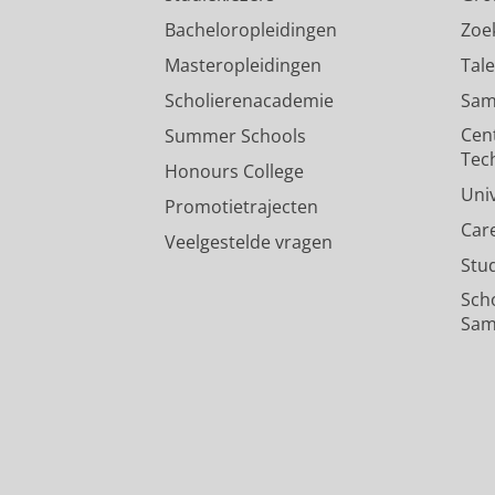
Bacheloropleidingen
Zoe
Masteropleidingen
Tal
Scholierenacademie
Sam
Cen
Summer Schools
Tec
Honours College
Uni
Promotietrajecten
Car
Veelgestelde vragen
Stu
Sch
Sam