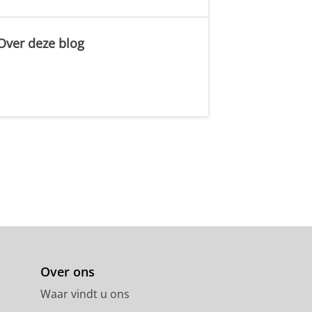
Over deze blog
.
Over ons
Waar vindt u ons