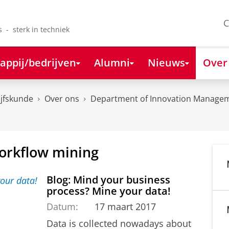
C
s - sterk in techniek
appij/bedrijven
Alumni
Nieuws
Over
ijfskunde
Over ons
Department of Innovation Managem
Workflow mining
Blog: Mind your business
process? Mine your data!
Datum:
17 maart 2017
Data is collected nowadays about