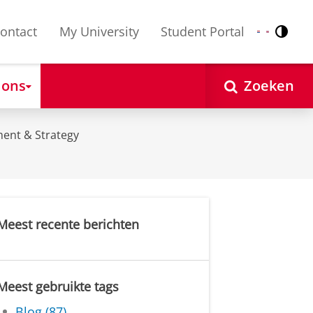
ontact
My University
Student Portal
Contr
Nederlands
English
 ons
Zoeken
ent & Strategy
Meest recente berichten
Meest gebruikte tags
Blog (87)