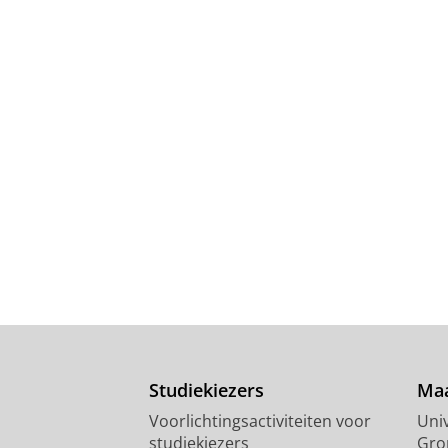
Studiekiezers
Maa
Voorlichtingsactiviteiten voor
Univ
studiekiezers
Gro