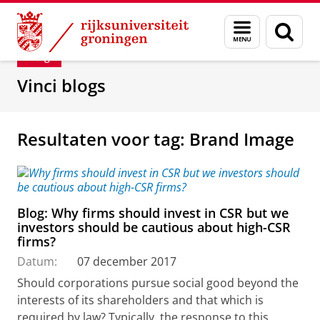
Skip
Skip
Department of Innovation Management & Str
Menu
Zoek
to
to
en
Content
Navigation
Blog
zoeken
Vinci blogs
Resultaten voor tag: Brand Image
Blog: Why firms should invest in CSR but we
investors should be cautious about high-CSR
firms?
Datum:
07 december 2017
Should corporations pursue social good beyond the
interests of its shareholders and that which is
required by law? Typically, the response to this