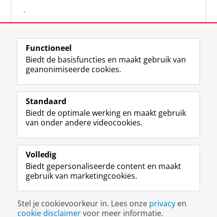
.
Functioneel
Biedt de basisfuncties en maakt gebruik van
geanonimiseerde cookies.
F
L
R
I
Y
Volg de RUG
a
i
S
n
o
Standaard
c
n
S
s
u
Biedt de optimale werking en maakt gebruik
e
k
-
t
T
Studiekiezers
van onder andere videocookies.
b
e
f
a
u
Maatschappij/bedrijven
o
d
e
g
b
o
I
e
r
e
Alumni
k
n
d
a
-
Volledig
p
-
R
m
k
Biedt gepersonaliseerde content en maakt
Over ons
a
p
i
-
a
gebruik van marketingcookies.
g
a
j
a
n
i
g
k
c
a
Disclaimer & Copyright
Privacy
Cookies
n
i
s
c
a
Stel je cookievoorkeur in. Lees onze
privacy
en
Inloggen
a
n
u
o
l
cookie disclaimer
voor meer informatie.