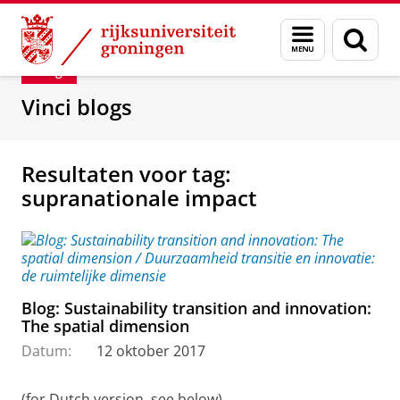
Skip
Skip
Department of Innovation Management & Str
Menu
Zoek
to
to
en
Content
Navigation
Blog
zoeken
Vinci blogs
Resultaten voor tag:
supranationale impact
Blog: Sustainability transition and innovation:
The spatial dimension
Datum:
12 oktober 2017
(for Dutch version, see below)