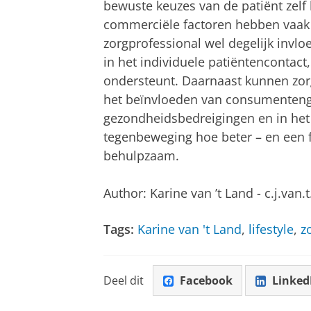
bewuste keuzes van de patiënt zelf
commerciële factoren hebben vaak m
zorgprofessional wel degelijk invl
in het individuele patiëntencontact, 
ondersteunt. Daarnaast kunnen zorg
het beïnvloeden van consumentenge
gezondheidsbedreigingen en in het
tegenbeweging hoe beter – en een fl
behulpzaam.
Author: Karine van ’t Land - c.j.van.
Tags:
Karine van 't Land
,
lifestyle
,
z
Deel dit
Facebook
Linked