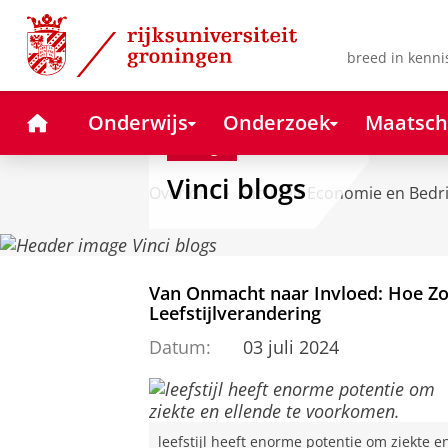
Skip
Skip
to
to
Content
Navigation
breed in kenni
Home
Onderwijs
Onderzoek
Maatsch
Blog
Vinci blogs
Over ons
Faculteit Economie en Bedr
Van Onmacht naar Invloed: Hoe Zo
Leefstijlverandering
Datum:
03 juli 2024
leefstijl heeft enorme potentie om ziekte e