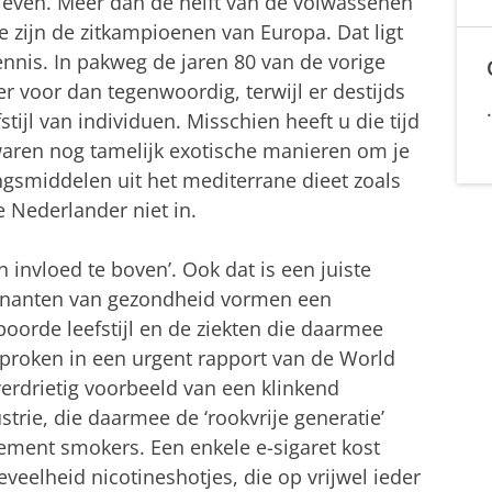
leven. Meer dan de helft van de volwassenen
e zijn de zitkampioenen van Europa. Dat ligt
ennis. In pakweg de jaren 80 van de vorige
voor dan tegenwoordig, terwijl er destijds
ijl van individuen. Misschien heeft u die tijd
aren nog tamelijk exotische manieren om je
gsmiddelen uit het mediterrane dieet zoals
e Nederlander niet in.
n invloed te boven’. Ook dat is een juiste
inanten van gezondheid vormen een
oorde leefstijl en de ziekten die daarmee
proken in een urgent rapport van de World
verdrietig voorbeeld van een klinkend
rie, die daarmee de ‘rookvrije generatie’
ement smokers. Een enkele e-sigaret kost
veelheid nicotineshotjes, die op vrijwel ieder