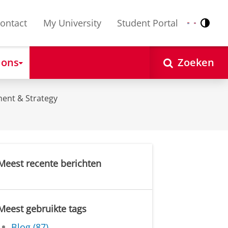
ontact
My University
Student Portal
Contr
Nederlands
English
 ons
Zoeken
ent & Strategy
Meest recente berichten
Meest gebruikte tags
Blog (87)