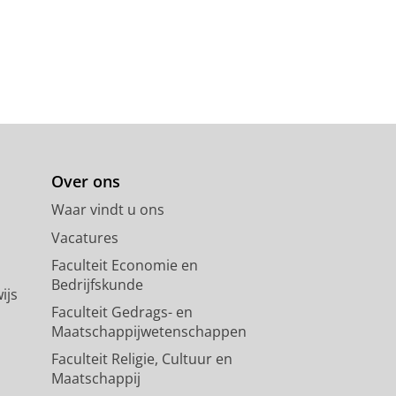
Over ons
Waar vindt u ons
Vacatures
Faculteit Economie en
Bedrijfskunde
ijs
Faculteit Gedrags- en
Maatschappijwetenschappen
Faculteit Religie, Cultuur en
Maatschappij