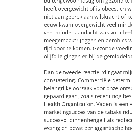
buitengewoon lastig om gezond te 
heeft overgewicht of is obees, en w
niet aan gebrek aan wilskracht of k
eeuw kwam overgewicht veel minder 
veel minder aandacht was voor leefst
meegemaakt? Joggen en aerobics w
tijd door te komen. Gezonde voedin
olijfolie gingen er bij de gemiddeld
Dan de tweede reactie: ‘dit gaat mij
constatering. Commerciële determ
belangrijke oorzaak voor onze ontsp
gepaard gaan, zoals recent nog bes
Health Organization. Vapen is een 
marketingsucces van de tabaksindust
succesvol binnenhengelt als replac
weinig en bevat een gigantische hoe