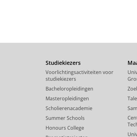
Studiekiezers
Maa
Voorlichtingsactiviteiten voor
Univ
studiekiezers
Gro
Bacheloropleidingen
Zoe
Masteropleidingen
Tal
Scholierenacademie
Sam
Cen
Summer Schools
Tec
Honours College
Uni