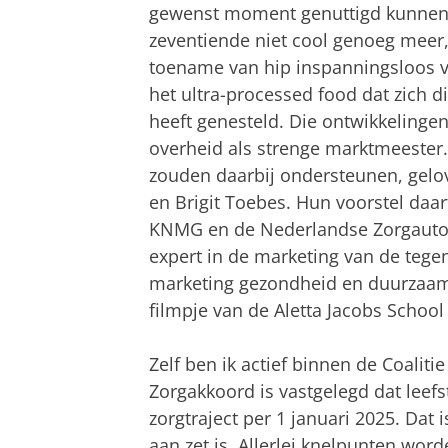
gewenst moment genuttigd kunnen 
zeventiende niet cool genoeg meer,
toename van hip inspanningsloos ver
het ultra-processed food dat zich
heeft genesteld. Die ontwikkelinge
overheid als strenge marktmeester
zouden daarbij ondersteunen, gelo
en Brigit Toebes. Hun voorstel daar
KNMG en de Nederlandse Zorgautorit
expert in de marketing van de teg
marketing gezondheid en duurzaamhe
filmpje van de Aletta Jacobs School 
Zelf ben ik actief binnen de Coalitie 
Zorgakkoord is vastgelegd dat leefs
zorgtraject per 1 januari 2025. Dat 
aan zet is. Allerlei knelpunten wor