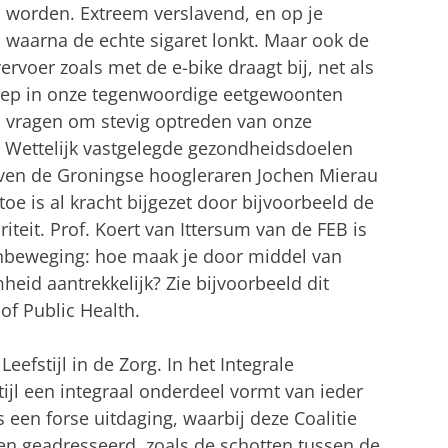
worden. Extreem verslavend, en op je
 waarna de echte sigaret lonkt. Maar ook de
voer zoals met de e-bike draagt bij, net als
 diep in onze tegenwoordige eetgewoonten
n vragen om stevig optreden van onze
. Wettelijk vastgelegde gezondheidsdoelen
ven de Groningse hoogleraren Jochen Mierau
toe is al kracht bijgezet door bijvoorbeeld de
eit. Prof. Koert van Ittersum van de FEB is
enbeweging: hoe maak je door middel van
id aantrekkelijk? Zie bijvoorbeeld dit
of Public Health.
Leefstijl in de Zorg. In het Integrale
tijl een integraal onderdeel vormt van ieder
is een forse uitdaging, waarbij deze Coalitie
den geadresseerd, zoals de schotten tussen de