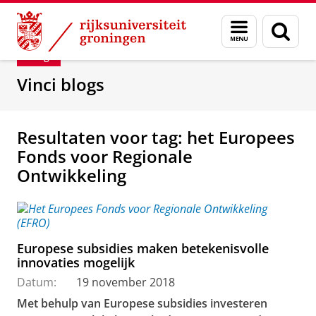
Skip
Skip
Department of Innovation Management & Str
Menu
Zoek
to
to
en
Content
Navigation
Blog
zoeken
Vinci blogs
Resultaten voor tag: het Europees
Fonds voor Regionale
Ontwikkeling
Europese subsidies maken betekenisvolle
innovaties mogelijk
Datum:
19 november 2018
Met behulp van Europese subsidies investeren