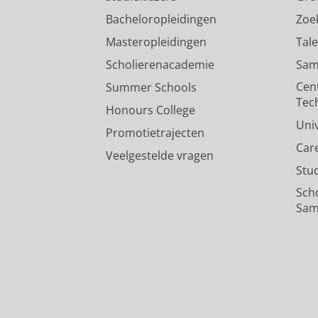
Bacheloropleidingen
Zoe
Masteropleidingen
Tal
Scholierenacademie
Sam
Cen
Summer Schools
Tec
Honours College
Uni
Promotietrajecten
Car
Veelgestelde vragen
Stu
Sch
Sam