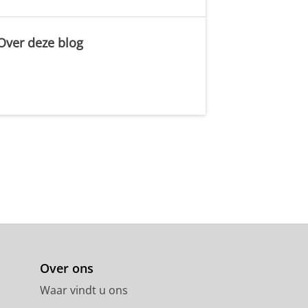
Over deze blog
.
Over ons
Waar vindt u ons