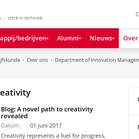
C
s - sterk in techniek
appij/bedrijven
Alumni
Nieuws
Over
ijfskunde
Over ons
Department of Innovation Managem
eativity
Blog: A novel path to creativity
revealed
Datum:
01 juni 2017
Creativity represents a fuel for progress,