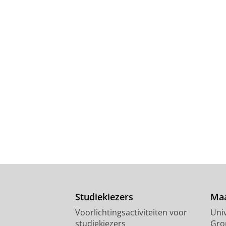
Studiekiezers
Maa
Voorlichtingsactiviteiten voor
Univ
studiekiezers
Gro