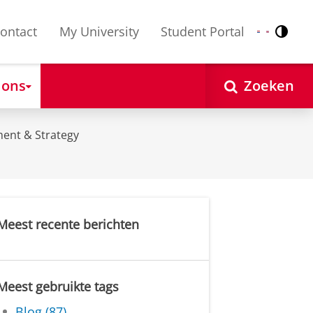
ontact
My University
Student Portal
Contr
Nederlands
English
 ons
Zoeken
ent & Strategy
Meest recente berichten
Meest gebruikte tags
Blog (87)