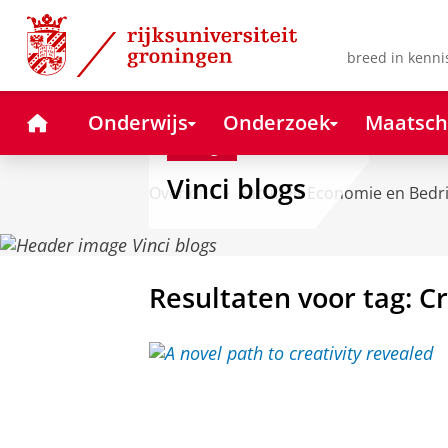
Skip
Skip
to
to
Content
Navigation
breed in kenni
Home
Onderwijs
Onderzoek
Maatsch
Blog
Vinci blogs
Over ons
Faculteit Economie en Bedr
Resultaten voor tag: Cr