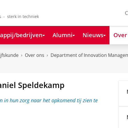
C
s - sterk in techniek
appij/bedrijven
Alumni
Nieuws
Over
ijfskunde
Over ons
Department of Innovation Managem
Daniel Speldekamp
H
e
t
i
s