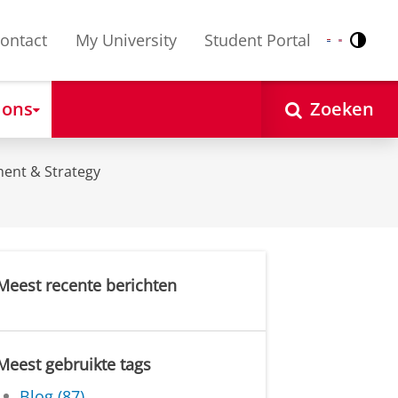
ontact
My University
Student Portal
Contr
Nederlands
English
 ons
Zoeken
ent & Strategy
Meest recente berichten
Meest gebruikte tags
Blog (87)