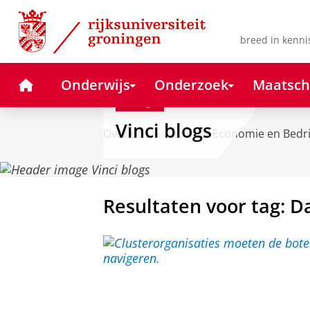
Skip
Skip
to
to
Content
Navigation
breed in kenni
Home
Onderwijs
Onderzoek
Maatsch
Blog
Vinci blogs
Over ons
Faculteit Economie en Bedr
Resultaten voor tag: 