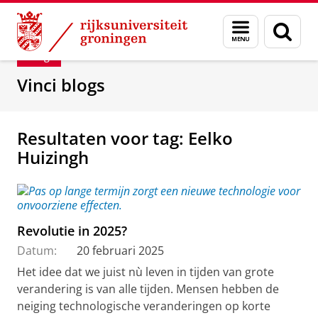
Skip
Skip
Department of Innovation Management & Str
Menu
Zoek
to
to
en
Content
Navigation
Blog
zoeken
Vinci blogs
Resultaten voor tag: Eelko
Huizingh
Revolutie in 2025?
Datum:
20 februari 2025
Het idee dat we juist nù leven in tijden van grote
verandering is van alle tijden. Mensen hebben de
neiging technologische veranderingen op korte