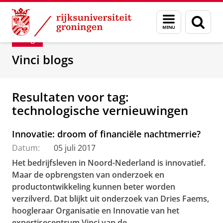
Skip
Skip
Department of Innovation Management & Str
Menu
Zoek
to
to
en
Content
Navigation
Blog
zoeken
Vinci blogs
Resultaten voor tag:
technologische vernieuwingen
Innovatie: droom of financiële nachtmerrie?
Datum:
05 juli 2017
Het bedrijfsleven in Noord-Nederland is innovatief.
Maar de opbrengsten van onderzoek en
productontwikkeling kunnen
beter worden
verzilverd. Dat blijkt uit onderzoek van Dries Faems,
hoogleraar Organisatie en Innovatie van het
expertisecentrum Vinci van de...