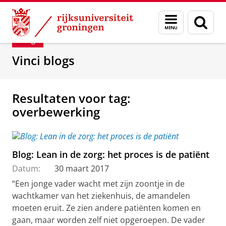
Skip
Skip
Department of Innovation Management & Str
Menu
Zoek
to
to
en
Content
Navigation
Blog
zoeken
Vinci blogs
Resultaten voor tag:
overbewerking
Blog: Lean in de zorg: het proces is de patiënt
Datum:
30 maart 2017
“Een jonge vader wacht met zijn zoontje in de
wachtkamer van het ziekenhuis, de amandelen
moeten eruit. Ze zien andere patiënten komen en
gaan, maar worden zelf niet opgeroepen. De vader