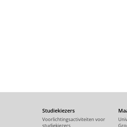
Studiekiezers
Maa
Voorlichtingsactiviteiten voor
Univ
studiekiezers
Gro