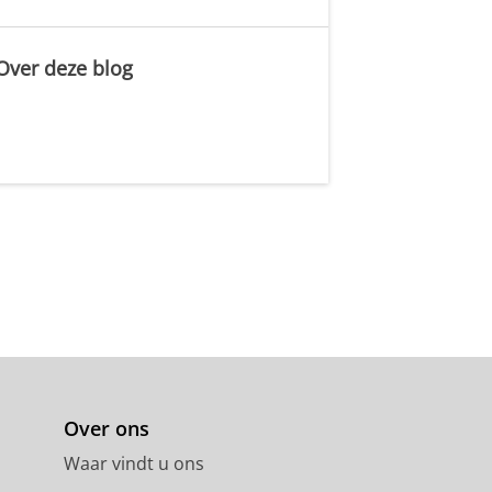
Over deze blog
.
Over ons
Waar vindt u ons