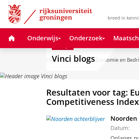
Skip
Skip
to
to
Content
Navigation
breed in kenni
Home
Onderwijs
Onderzoek
Maatsch
Blog
Vinci blogs
Over ons
Faculteit Economie en Bedr
Resultaten voor tag: E
Competitiveness Index
Noorden 
Datum:
Onlangs pu