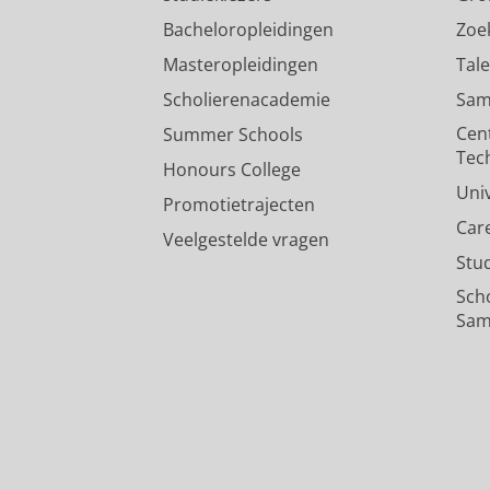
Bacheloropleidingen
Zoe
Masteropleidingen
Tal
Scholierenacademie
Sam
Cen
Summer Schools
Tec
Honours College
Uni
Promotietrajecten
Car
Veelgestelde vragen
Stu
Sch
Sam