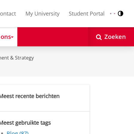
ontact
My University
Student Portal
Contr
Nederlands
English
 ons
Zoeken
ent & Strategy
Meest recente berichten
Meest gebruikte tags
Blog (87)