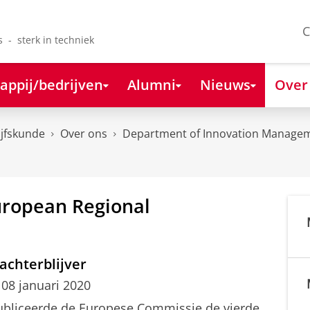
C
s - sterk in techniek
appij/bedrijven
Alumni
Nieuws
Over
ijfskunde
Over ons
Department of Innovation Managem
uropean Regional
achterblijver
08 januari 2020
bliceerde de Europese Commissie de vierde