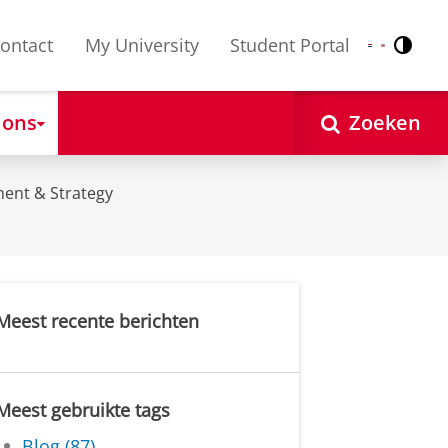
ontact
My University
Student Portal
Contr
Nederlands
English
 ons
Zoeken
ent & Strategy
Meest recente berichten
Meest gebruikte tags
Blog (87)