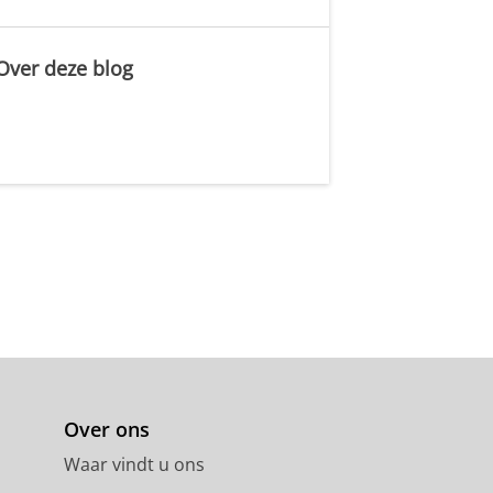
Over deze blog
.
Over ons
Waar vindt u ons