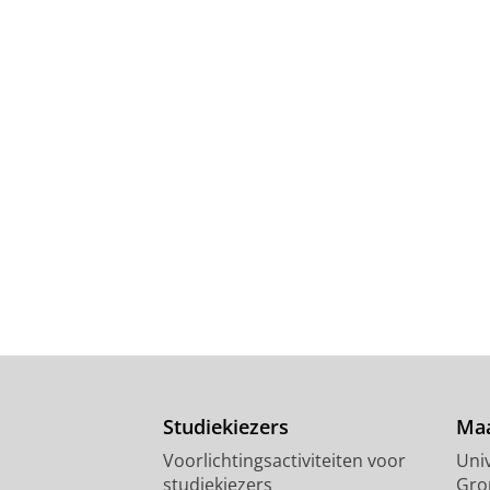
Studiekiezers
Maa
Voorlichtingsactiviteiten voor
Univ
studiekiezers
Gro