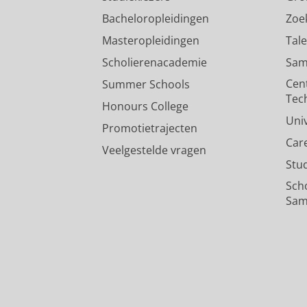
Bacheloropleidingen
Zoe
Masteropleidingen
Tal
Scholierenacademie
Sam
Cen
Summer Schools
Tec
Honours College
Uni
Promotietrajecten
Car
Veelgestelde vragen
Stu
Sch
Sam