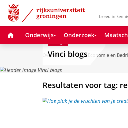
Skip
Skip
to
to
Content
Navigation
breed in kenni
Home
Onderwijs
Onderzoek
Maatsch
Blog
Vinci blogs
Over ons
Faculteit Economie en Bedr
Resultaten voor tag: re