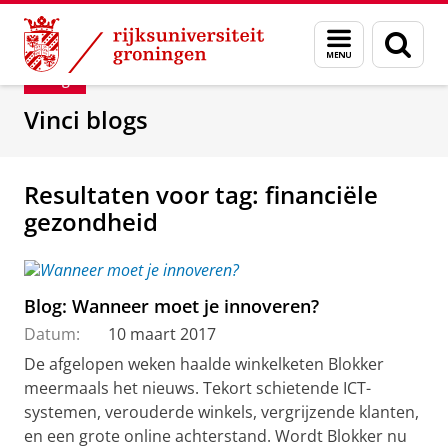
Skip
Skip
Department of Innovation Management & Str
Menu
Zoek
to
to
en
Content
Navigation
Blog
zoeken
Vinci blogs
Resultaten voor tag: financiële
gezondheid
Blog: Wanneer moet je innoveren?
Datum:
10 maart 2017
De afgelopen weken haalde winkelketen Blokker
meermaals het nieuws. Tekort schietende ICT-
systemen, verouderde winkels, vergrijzende klanten,
en een grote online achterstand. Wordt Blokker nu