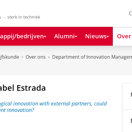
C
s - sterk in techniek
appij/bedrijven
Alumni
Nieuws
Over
ijfskunde
Over ons
Department of Innovation Managem
abel Estrada
B
e
y
o
n