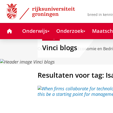
Skip
Skip
to
to
Content
Navigation
breed in kenni
Home
Onderwijs
Onderzoek
Maatsch
Blog
Vinci blogs
Over ons
Faculteit Economie en Bedr
Resultaten voor tag: Is