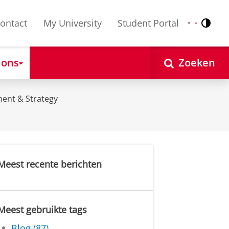
ontact
My University
Student Portal
Contr
Nederlands
English
 ons
Zoeken
ent & Strategy
Meest recente berichten
Meest gebruikte tags
Blog (87)