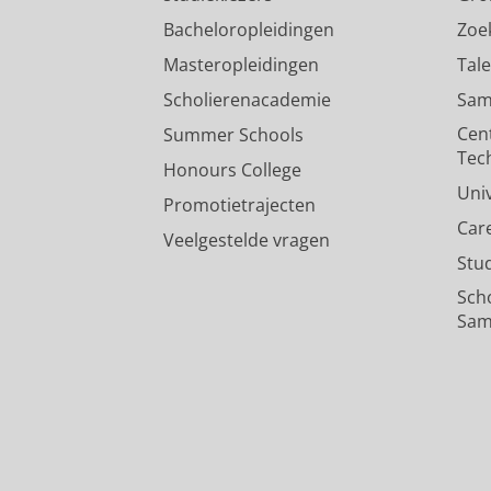
Bacheloropleidingen
Zoe
Masteropleidingen
Tal
Scholierenacademie
Sam
Cen
Summer Schools
Tec
Honours College
Uni
Promotietrajecten
Car
Veelgestelde vragen
Stu
Sch
Sam