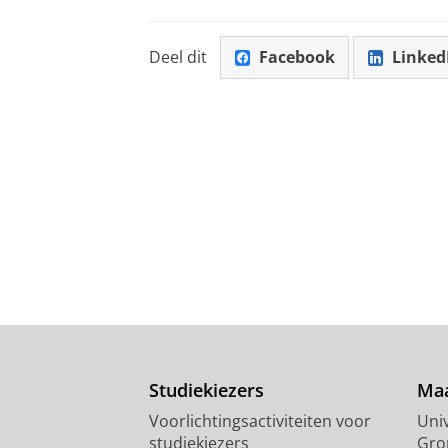
Deel dit
Facebook
Linked
Studiekiezers
Maa
Voorlichtingsactiviteiten voor
Univ
studiekiezers
Gro