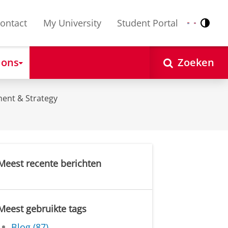
ontact
My University
Student Portal
Contr
Nederlands
English
 ons
Zoeken
ent & Strategy
Meest recente berichten
Meest gebruikte tags
Blog (87)