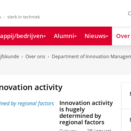
C
s - sterk in techniek
appij/bedrijven
Alumni
Nieuws
Over
ijfskunde
Over ons
Department of Innovation Managem
novation activity
Innovation activity
is hugely
determined by
regional factors
Datum:
28 januari