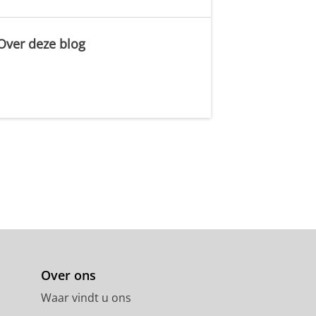
Over deze blog
.
Over ons
Waar vindt u ons