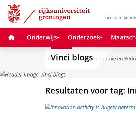
Skip
Skip
to
to
Content
Navigation
breed in kenni
Home
Onderwijs
Onderzoek
Maatsch
Blog
Vinci blogs
Over ons
Faculteit Economie en Bedr
Resultaten voor tag: In