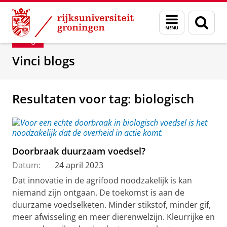
Skip
Skip
Department of Innovation Management & Str
Menu
Zoek
to
to
en
Content
Navigation
Blog
zoeken
Vinci blogs
Resultaten voor tag: biologisch
Doorbraak duurzaam voedsel?
Datum:
24 april 2023
Dat innovatie in de agrifood noodzakelijk is kan
niemand zijn ontgaan. De toekomst is aan de
duurzame voedselketen. Minder stikstof, minder gif,
meer afwisseling en meer dierenwelzijn. Kleurrijke en