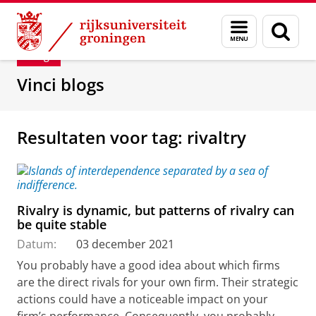
Skip
Skip
Department of Innovation Management & Str
Menu
Zoek
to
to
en
Content
Navigation
Blog
zoeken
Vinci blogs
Resultaten voor tag: rivaltry
Rivalry is dynamic, but patterns of rivalry can
be quite stable
Datum:
03 december 2021
You probably have a good idea about which firms
are the direct rivals for your own firm. Their strategic
actions could have a noticeable impact on your
firm’s performance. Consequently, you probably