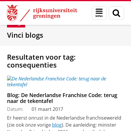
Skip
Skip
Department of Innovation Management & Str
Menu
Zoek
to
to
en
Content
Navigation
Blog
zoeken
Vinci blogs
Resultaten voor tag:
consequenties
Blog: De Nederlandse Franchise Code: terug
naar de tekentafel
Datum:
01 maart 2017
Er heerst onrust in de Nederlandse franchisewereld
(zie ook onze vorige
blog
). De aanleiding: minister