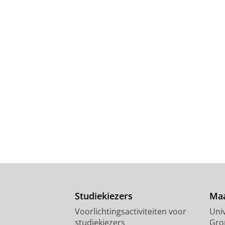
Studiekiezers
Maa
Voorlichtingsactiviteiten voor
Univ
studiekiezers
Gro