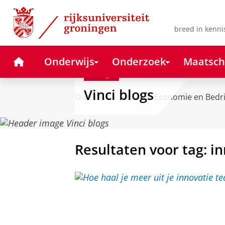
Skip
Skip
to
to
Content
Navigation
breed in kenni
Home
Onderwijs
Onderzoek
Maatsch
Blog
Vinci blogs
Over ons
Faculteit Economie en Bedr
Resultaten voor tag: i