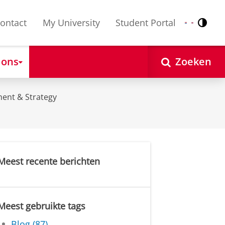
ontact
My University
Student Portal
Contr
Nederlands
English
 ons
Zoeken
ent & Strategy
Meest recente berichten
Meest gebruikte tags
Blog (87)