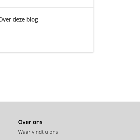
Over deze blog
.
Over ons
Waar vindt u ons