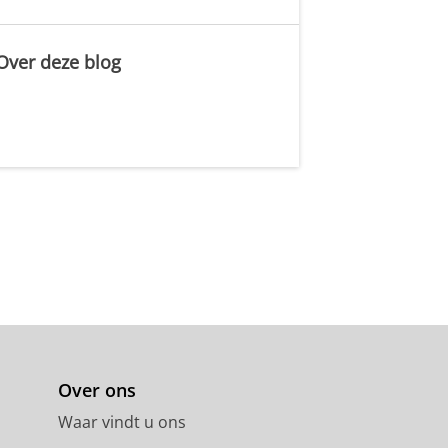
Over deze blog
.
Over ons
Waar vindt u ons