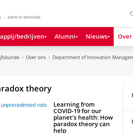
C
s - sterk in techniek
appij/bedrijven
Alumni
Nieuws
Over
ijfskunde
Over ons
Department of Innovation Managem
aradox theory
Learning from
COVID-19 for our
planet's health: How
paradox theory can
help