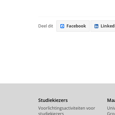
Deel dit
Facebook
Linked
Studiekiezers
Maa
Voorlichtingsactiviteiten voor
Univ
studiekiezers
Gro