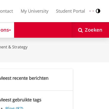
ontact
My University
Student Portal
Contr
Nederlands
English
 ons
Zoeken
ent & Strategy
Meest recente berichten
Meest gebruikte tags
Blog (87)