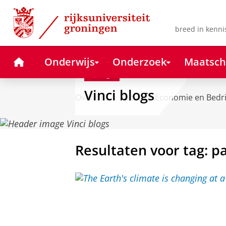
Skip
Skip
to
to
Content
Navigation
breed in kenni
Home
Onderwijs
Onderzoek
Maatsch
Blog
Vinci blogs
Over ons
Faculteit Economie en Bedr
Resultaten voor tag: p