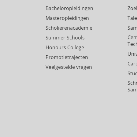
Bacheloropleidingen
Zoe
Masteropleidingen
Tal
Scholierenacademie
Sam
Cen
Summer Schools
Tec
Honours College
Uni
Promotietrajecten
Car
Veelgestelde vragen
Stu
Sch
Sam