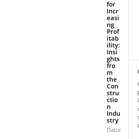
for
Incr
easi
ng
Prof
itab
ility:
Insi
ghts
fro
m
the
Con
stru
ctio
n
Indu
stry
Datum:
2
3