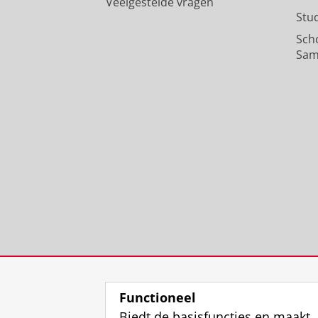
Veelgestelde vragen
Stu
Sch
Sam
Functioneel
Biedt de basisfuncties en maakt