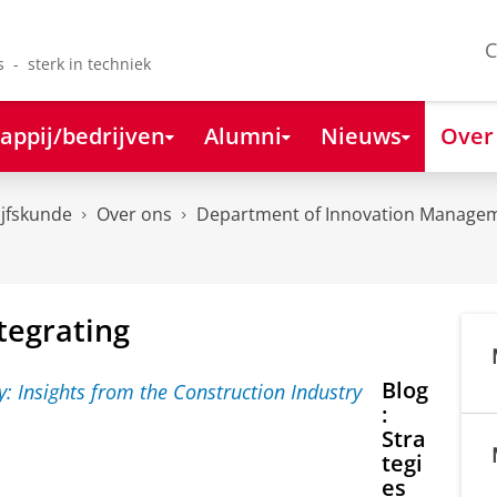
C
s - sterk in techniek
appij/bedrijven
Alumni
Nieuws
Over
ijfskunde
Over ons
Department of Innovation Managem
tegrating
Blog
:
Stra
tegi
es