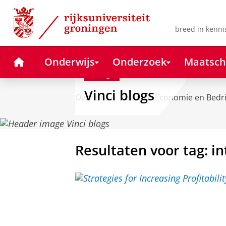
Skip
Skip
to
to
Content
Navigation
breed in kenni
Home
Onderwijs
Onderzoek
Maatsch
Blog
Vinci blogs
Over ons
Faculteit Economie en Bedr
Resultaten voor tag: in