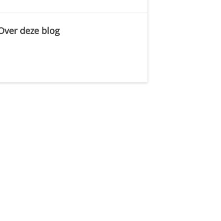
b
Over deze blog
.
u