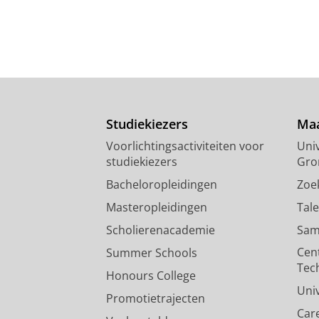
Studiekiezers
Maa
Voorlichtingsactiviteiten voor
Univ
studiekiezers
Gro
Bacheloropleidingen
Zoe
Masteropleidingen
Tal
Scholierenacademie
Sam
Cen
Summer Schools
Tec
Honours College
Uni
Promotietrajecten
Car