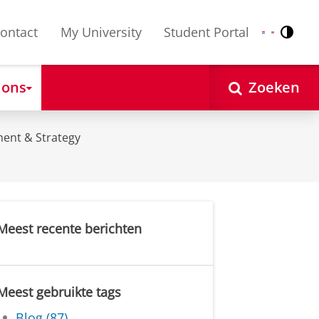
ontact
My University
Student Portal
Contr
Nederlands
English
 ons
Zoeken
ent & Strategy
Meest recente berichten
Meest gebruikte tags
Blog (87)