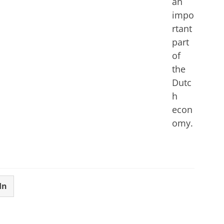
an
impo
rtant
part
of
the
Dutc
h
econ
omy.
In