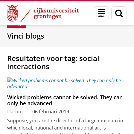
Skip
Skip
Department of Innovation Management & Str
Menu
Zoek
to
to
en
Content
Navigation
Blog
zoeken
Vinci blogs
Resultaten voor tag: social
interactions
Wicked problems cannot be solved. They can
only be advanced
Datum:
06 februari 2019
Suppose, you are the director of a large museum in
which local, national and international art is