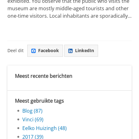
exhibited. You observe that the public who visits the
museum are mostly middle-aged tourists and other
one-time visitors. Local inhabitants are sporadically...
Deel dit
Facebook
LinkedIn
Meest recente berichten
Meest gebruikte tags
Blog (87)
Vinci (69)
Eelko Huizingh (48)
2017 (39)