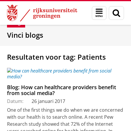
Skip
Skip
Department of Innovation Management & Str
Menu
Zoek
to
to
en
Content
Navigation
Blog
zoeken
Vinci blogs
Resultaten voor tag: Patients
Blog: How can healthcare providers benefit
from social media?
Datum:
26 januari 2017
One of the first things we do when we are concerned
with our health is to search online. A recent Pew
Research study showed that 72% of the Internet
users searched online for health information. In