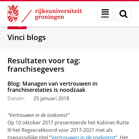
Skip
Skip
Department of Innovation Management & Str
Menu
Zoek
to
to
en
Content
Navigation
Blog
zoeken
Vinci blogs
Resultaten voor tag:
franchisegevers
Blog: Managen van vertrouwen in
franchiserelaties is noodzaak
Datum:
25 januari 2018
“Vertrouwen in de toekomst”
Op 10 oktober 2017 presenteerde het Kabinet-Rutte
III het Regeerakkoord voor 2017-2021 met als
toepasselijke titel “
Vertrouwen in de toekomst
”. Het