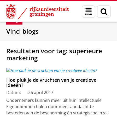
Skip
Skip
Department of Innovation Management & Str
Menu
Zoek
to
to
en
Content
Navigation
Blog
zoeken
Vinci blogs
Resultaten voor tag: superieure
marketing
Hoe pluk je de vruchten van je creatieve
ideeën?
Datum:
26 april 2017
Ondernemers kunnen meer uit hun Intellectuele
Eigendommen halen door meer aandacht te
besteden aan de bescherming én strategische inzet