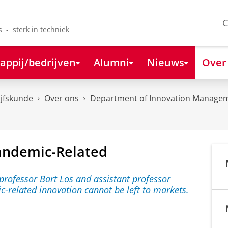
C
s - sterk in techniek
appij/bedrijven
Alumni
Nieuws
Over
ijfskunde
Over ons
Department of Innovation Managem
Pandemic-Related
P
a
n
d
e