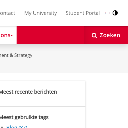
ontact
My University
Student Portal
Contr
Nederlands
English
 ons
Zoeken
ent & Strategy
Meest recente berichten
Meest gebruikte tags
Blog (87)