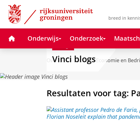
Skip
Skip
to
to
Content
Navigation
breed in kenni
Home
Onderwijs
Onderzoek
Maatsch
Blog
Vinci blogs
Over ons
Faculteit Economie en Bedr
Resultaten voor tag: 