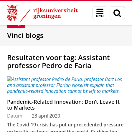
Skip
Skip
Department of Innovation Management & Str
Menu
Zoek
to
to
en
Content
Navigation
Blog
zoeken
Vinci blogs
Resultaten voor tag: Assistant
professor Pedro de Faria
Pandemic-Related Innovation: Don't Leave It
to Markets
Datum:
28 april 2020
The Covid-19 crisis has put unprecedented pressure
on health systems around the world. Curbing the