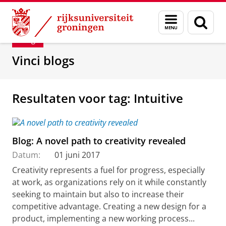
Skip
Skip
Department of Innovation Management & Str
Menu
Zoek
to
to
en
Content
Navigation
Blog
zoeken
Vinci blogs
Resultaten voor tag: Intuitive
Blog: A novel path to creativity revealed
Datum:
01 juni 2017
Creativity represents a fuel for progress, especially
at work, as organizations rely on it while constantly
seeking to maintain but also to increase their
competitive advantage. Creating a new design for a
product, implementing a new working process...