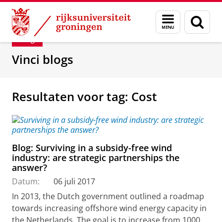
Skip
Skip
Department of Innovation Management & Str
Menu
Zoek
to
to
en
Content
Navigation
Blog
zoeken
Vinci blogs
Resultaten voor tag: Cost
Blog: Surviving in a subsidy-free wind
industry: are strategic partnerships the
answer?
Datum:
06 juli 2017
In 2013, the Dutch government outlined a roadmap
towards increasing offshore wind energy capacity in
the Netherlands. The goal is to increase from 1000