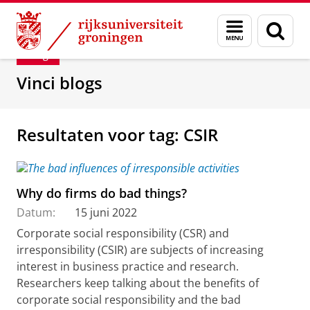
Skip
Skip
Department of Innovation Management & Str
Menu
Zoek
to
to
en
Content
Navigation
Blog
zoeken
Vinci blogs
Resultaten voor tag: CSIR
Why do firms do bad things?
Datum:
15 juni 2022
Corporate social responsibility (CSR) and
irresponsibility (CSIR) are subjects of increasing
interest in business practice and research.
Researchers keep talking about the benefits of
corporate social responsibility and the bad