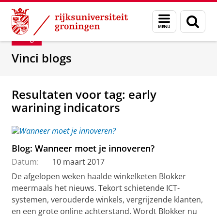
Skip
Skip
Department of Innovation Management & Str
Menu
Zoek
to
to
en
Content
Navigation
Blog
zoeken
Vinci blogs
Resultaten voor tag: early
warining indicators
Blog: Wanneer moet je innoveren?
Datum:
10 maart 2017
De afgelopen weken haalde winkelketen Blokker
meermaals het nieuws. Tekort schietende ICT-
systemen, verouderde winkels, vergrijzende klanten,
en een grote online achterstand. Wordt Blokker nu