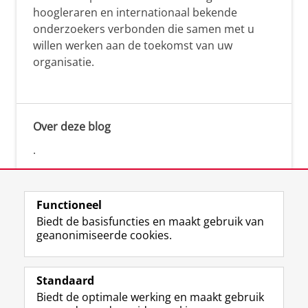
hoogleraren en internationaal bekende
onderzoekers verbonden die samen met u
willen werken aan de toekomst van uw
organisatie.
Over deze blog
.
Functioneel
Biedt de basisfuncties en maakt gebruik van
geanonimiseerde cookies.
F
L
R
I
Y
Volg de RUG
a
i
S
n
o
Standaard
c
n
S
s
u
Biedt de optimale werking en maakt gebruik
e
k
-
t
T
Studiekiezers