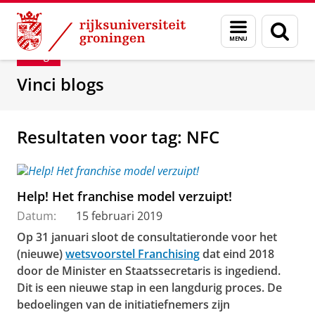
Skip
Skip
Department of Innovation Management & Str
Menu
Zoek
to
to
en
Content
Navigation
Blog
zoeken
Vinci blogs
Resultaten voor tag: NFC
Help! Het franchise model verzuipt!
Datum:
15 februari 2019
Op 31 januari sloot de consultatieronde voor het
(nieuwe)
wetsvoorstel Franchising
dat eind 2018
door de Minister en Staatssecretaris is ingediend.
Dit is een nieuwe stap in een langdurig proces. De
bedoelingen van de initiatiefnemers zijn