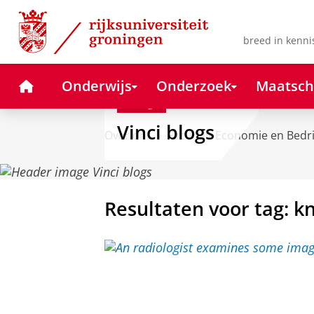
Skip
Skip
to
to
Content
Navigation
breed in kenni
Home
Onderwijs
Onderzoek
Maatsch
Blog
Vinci blogs
Over ons
Faculteit Economie en Bedr
Resultaten voor tag: 