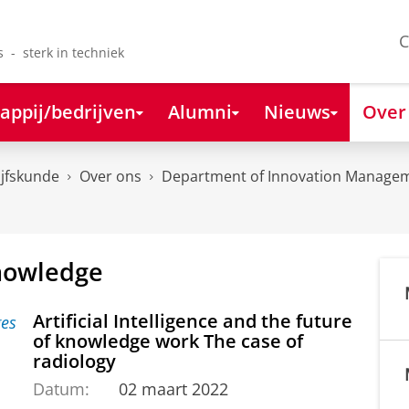
C
s - sterk in techniek
appij/bedrijven
Alumni
Nieuws
Over
ijfskunde
Over ons
Department of Innovation Managem
knowledge
Artificial Intelligence and the future
of knowledge work The case of
radiology
Datum:
02 maart 2022