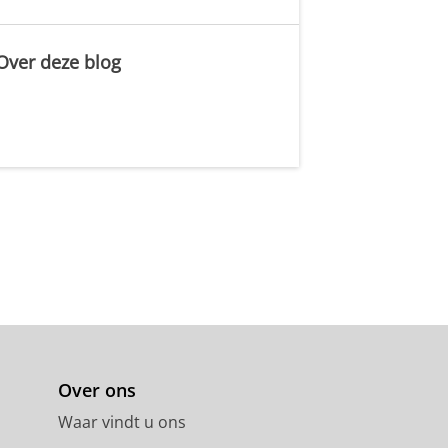
Over deze blog
.
Over ons
Waar vindt u ons