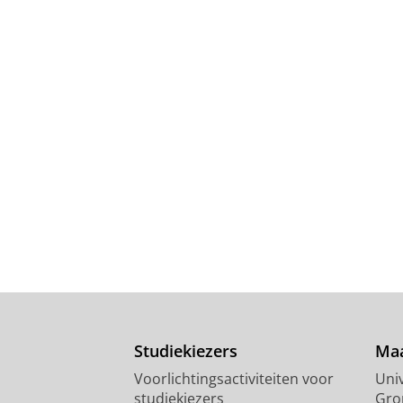
Studiekiezers
Maa
Voorlichtingsactiviteiten voor
Univ
studiekiezers
Gro