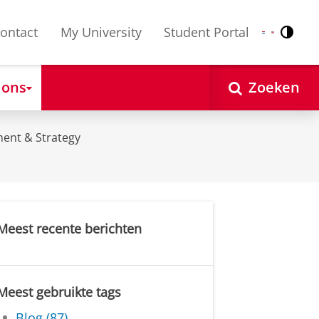
ontact
My University
Student Portal
Contr
Nederlands
English
 ons
Zoeken
ent & Strategy
Meest recente berichten
Meest gebruikte tags
Blog (87)