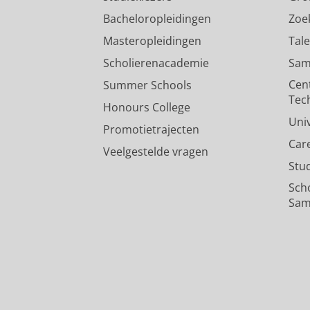
Bacheloropleidingen
Zoe
Masteropleidingen
Tal
Scholierenacademie
Sam
Cen
Summer Schools
Tec
Honours College
Uni
Promotietrajecten
Car
Veelgestelde vragen
Stu
Sch
Sam